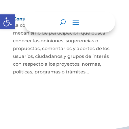
Abrir barra de herramientas
Consulta ciudadana
La consulta a la ciudadanía es un
mecanismo de participación que busca
conocer las opiniones, sugerencias o
propuestas, comentarios y aportes de los
usuarios, ciudadanos y grupos de interés
con respecto a los proyectos, normas,
políticas, programas o trámites...