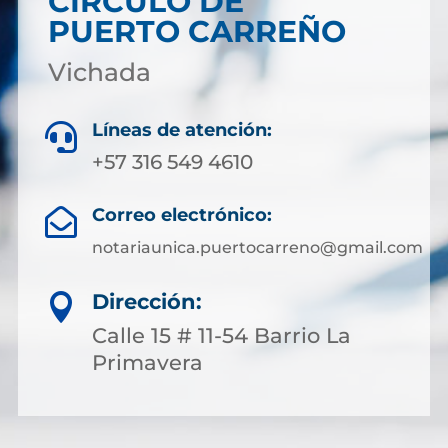
CÍRCULO DE
PUERTO CARREÑO
Vichada
Líneas de atención:

+57 316 549 4610
Correo electrónico:

notariaunica.puertocarreno@gmail.com
Dirección:

Calle 15 # 11-54 Barrio La
Primavera