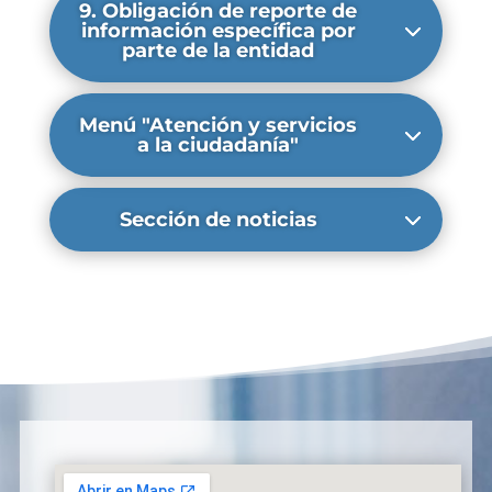
9. Obligación de reporte de
información específica por
parte de la entidad
Menú "Atención y servicios
a la ciudadanía"
Sección de noticias