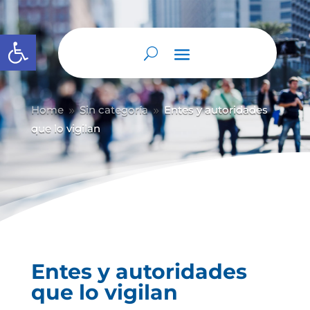
Abrir barra de herramientas
Home
Sin categoría
Entes y autoridades
9
9
que lo vigilan
Entes y autoridades
que lo vigilan