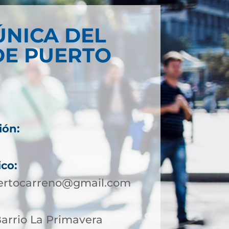
ÚNICA DEL
DE PUERTO
ión:
0
ico:
uertocarreno@gmail.com
 Barrio La Primavera