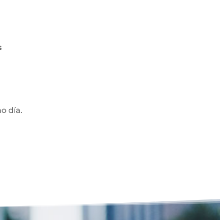
s
mo día.