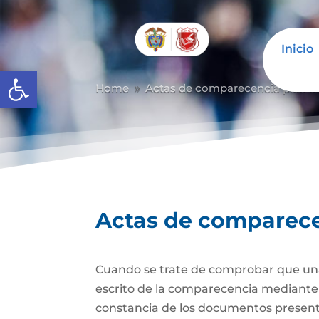
Inicio
Abrir barra de herramientas
Home
Actas de comparecencia para ot
9
Actas de comparecen
Cuando se trate de comprobar que una 
escrito de la comparecencia mediante ac
constancia de los documentos presen