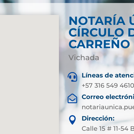
NOTARÍA 
CÍRCULO 
CARREÑO
Vichada
Líneas de atenc

+57 316 549 461
Correo electrón

notariaunica.p
Dirección:

Calle 15 # 11-54