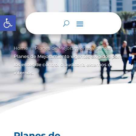
Abrir barra de herramientas
Home
Planes de Mejoramiento vigentes
9
9
Planes de Mejoramiento vigentes exigidos por
los entes de control o auditoría externos o
internos.
Planes de